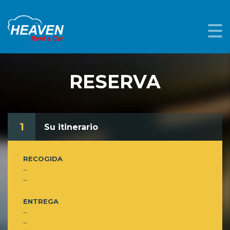
RESERVA
1
Su itinerario
RECOGIDA
--
--
ENTREGA
--
--