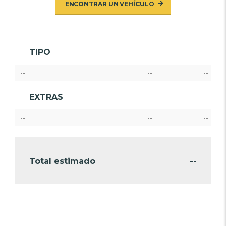
ENCONTRAR UN VEHÍCULO
TIPO
--
--
--
EXTRAS
--
--
--
--
Total estimado